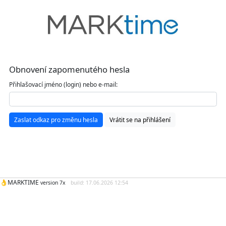
Obnovení zapomenutého hesla
Přihlašovací jméno (login) nebo e-mail:
Zaslat odkaz pro změnu hesla
Vrátit se na přihlášení
👌MARKTIME
version 7x
build: 17.06.2026 12:54